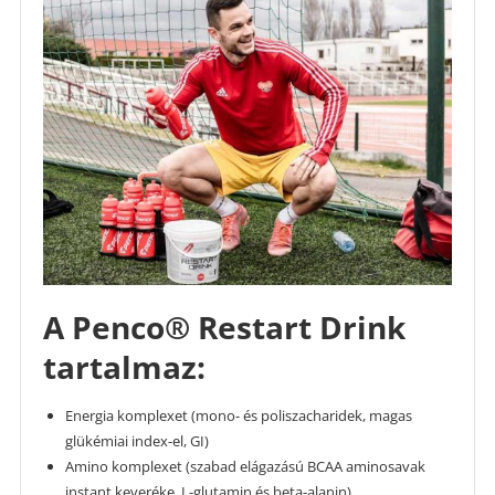
A Penco® Restart Drink
tartalmaz:
Energia komplexet (mono- és poliszacharidek, magas
glükémiai index-el, GI)
Amino komplexet (szabad elágazású BCAA aminosavak
instant keveréke, L-glutamin és beta-alanin)