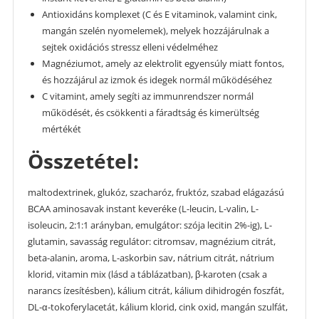
Antioxidáns komplexet (C és E vitaminok, valamint cink,
mangán szelén nyomelemek), melyek hozzájárulnak a
sejtek oxidációs stressz elleni védelméhez
Magnéziumot, amely az elektrolit egyensúly miatt fontos,
és hozzájárul az izmok és idegek normál működéséhez
C vitamint, amely segíti az immunrendszer normál
működését, és csökkenti a fáradtság és kimerültség
mértékét
Összetétel:
maltodextrinek, glukóz, szacharóz, fruktóz, szabad elágazású
BCAA aminosavak instant keveréke (L-leucin, L-valin, L-
isoleucin, 2:1:1 arányban, emulgátor: szója lecitin 2%-ig), L-
glutamin, savasság regulátor: citromsav, magnézium citrát,
beta-alanin, aroma, L-askorbin sav, nátrium citrát, nátrium
klorid, vitamin mix (lásd a táblázatban), β-karoten (csak a
narancs ízesítésben), kálium citrát, kálium dihidrogén foszfát,
DL-α-tokoferylacetát, kálium klorid, cink oxid, mangán szulfát,