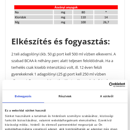
Elkészítés és fogyasztás:
2 teli adagolónyi (kb. 50 g) port kell 500 ml vízben elkeverni. A
szabad BCAA-k néhány perc alatt teljesen feloldódnak. Ha a
terhelés csak kisebb intenzitású volt, ill. 12 éven felüli
gyerekeknek 1 adagolónyi (25 g) port kell 250 ml vízben
elkeverni. Fogyassza közvetlenül a tevékenység befejezése
után, ha lehet 15 percen belül. Használja összhangban a saját
személyes étkezési tervezetével, arányosan a terhelés
Beleegyezés
Részletek
A sütikről
mértékével. A megfelelő hatás elérése érdekében tartsa be a
javasolt elkészítési módot és keverési arányokat. Egy
Ez a weboldal sütiket használ
kiszerelésből 14 – 28 adag készíthető.
Sütiket használunk a tartalmak és hirdetések személyre szabásához, közösségi
funkciók biztosításához, valamint weboldalforgalmunk elemzéséhez. Ezenkívül
közösségi média-, hirdető- és elemező partnereinkkel megosztjuk az Ön
weboldalhasználatra vonatkozó adatait, akik kombinálhatják az adatokat más olyan