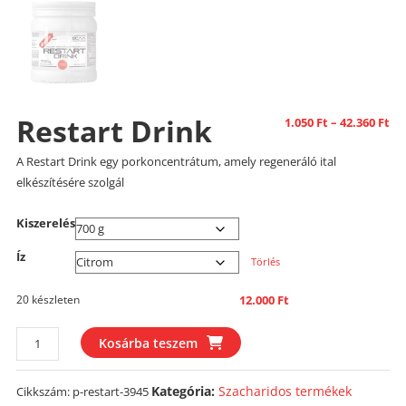
Restart Drink
Ár
1.050
Ft
–
42.360
Ft
1.0
A Restart Drink egy porkoncentrátum, amely regeneráló ital
-
elkészítésére szolgál
42.
Kiszerelés
Íz
Törlés
20 készleten
12.000
Ft
Restart
Kosárba teszem
Drink
mennyiség
Kategória:
Szacharidos termékek
Cikkszám:
p-restart-3945