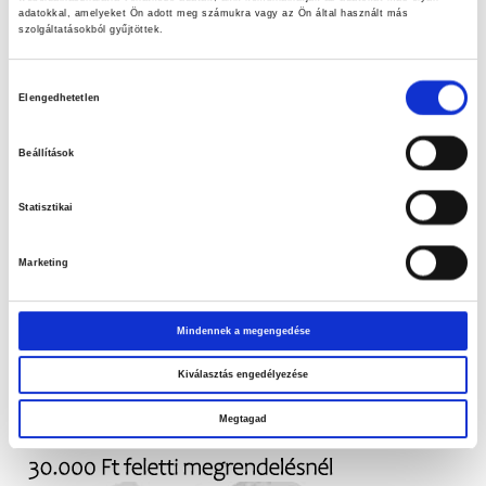
adatokkal, amelyeket Ön adott meg számukra vagy az Ön által használt más
Hasonló termékek
szolgáltatásokból gyűjtöttek.
Hozzájárulás
Elengedhetetlen
kiválasztása
Beállítások
Statisztikai
Marketing
Penco After Activity
Mindennek a megengedése
Ártartomány:
Ár:
9.600
Ft
–
31.970
Ft
9.600 Ft
Kiválasztás engedélyezése
-
Megtagad
31.970 Ft