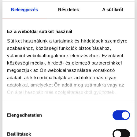
Beleegyezés
Részletek
A sütikről
Ez a weboldal sütiket használ
Sütiket használunk a tartalmak és hirdetések személyre
Kérjük, jelentkezz be, hogy lásd a hűségprogram állapotát.
szabásához, közösségi funkciók biztosításához,
valamint weboldalforgalmunk elemzéséhez. Ezenkívül
közösségi média-, hirdető- és elemező partnereinkkel
megosztjuk az Ön weboldalhasználatra vonatkozó
adatait, akik kombinálhatják az adatokat más olyan
adatokkal, amelyeket Ön adott meg számukra vagy az
Ön által használt más szolgáltatásokból gyűjtöttek.
Hozzájárulás
Elengedhetetlen
kiválasztása
Beállítások