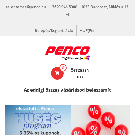
Skip
tallar.tamas@penco.hu | +3620 946 5000 | 1033 Budapest, Miklós u.13.
to
I/4.
content
Belépés/Regisztráció
HUF(Ft)
penco.hu
0
ÖSSZESEN
0 Ft
Az eddigi összes vásárlásod beleszámít