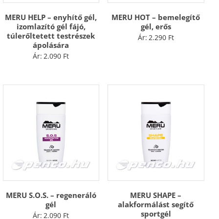
MERU HELP – enyhítő gél,
MERU HOT – bemelegítő
izomlazító gél fájó,
gél, erős
túlerőltetett testrészek
Ár:
2.290
Ft
ápolására
Ár:
2.090
Ft
MERU S.O.S. – regeneráló
MERU SHAPE –
gél
alakformálást segítő
sportgél
Ár:
2.090
Ft