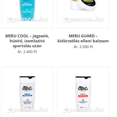
MERU COOL – jégzselé,
MERU GUARD –
hűsítő, izomlazító
kidörzsölés elleni balzsam
sportolás után
Ár:
2.090
Ft
Ár:
2.400
Ft