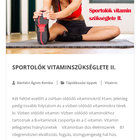
SPORTOLÓK VITAMINSZÜKSÉGLETE II.
Bánfalvi Ágnes Renáta
Táplálkozási tippek
Vitamin
Két héttel ezelőtt a zsírban oldódó vitaminokról írtam, jelenleg
pedig tovább folytatom és a vízben oldódó vitaminokra térek
ki. Vízben oldódó vitamin: Vízben oldódó vitaminokhoz
tartoznak a B-vitaminok csoportja és a C-vitamin. Vitamin
Jellegzetes hiánytünetek Vitaminban dús élelmiszerek B1
Idegrendszeri elváltozás, fogyás, izomgyengeség hal hús,