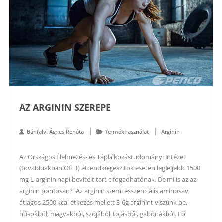
AZ ARGININ SZEREPE
Bánfalvi Ágnes Renáta
Termékhasználat
Arginin
Az Országos Élelmezés- és Táplálkozástudományi Intézet
(továbbiakban OÉTI) étrendkiegészítők esetén legfeljebb 1500
mg L-arginin napi bevitelt tart elfogadhatónak. De mi is az az
arginin pontosan? Az arginin szemi esszenciális aminosav,
átlagos 2500 kcal étkezés mellett 3-6g arginint viszünk be,
húsokból, magvakból, szójából, tojásból, gabonákból. Fő