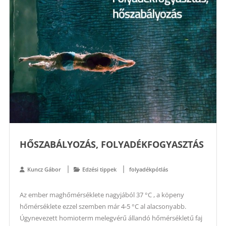
HŐSZABÁLYOZÁS, FOLYADÉKFOGYASZTÁS
Kuncz Gábor
Edzési tippek
folyadékpótlás
Az ember maghőmérséklete nagyjából 37 °C , a köpeny
hőmérséklete ezzel szemben már 4-5 °C al alacsonyabb.
Úgynevezett homioterm melegvérű állandó hőmérsékletű faj