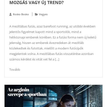
MOZGÁS VAGY ÚJ TREND?
Rosko Bosko
Vegyes
A mezítlábas futás, azaz barefoot running, az utóbbi években
jelentős figyelmet kapott mind a sportolók, mind a
hétköznapi emberek körében. Ez a futási forma nem új keletű
jelenség, hiszen az emberek évezredeken át mezítláb
közlekedtek és futottak, mielőtt a modern futócipők
megjelentek volna. A mezítlábas futás visszatérése azonban
számos kérdést és vitát vet fel a […]
Tovább