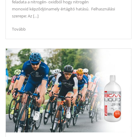
feladata a nitrogén- oxidból hogy nitrogén
monoxid képződjönamely értágító hatású. Felhasználási
szerepe: Az […]
Tovább