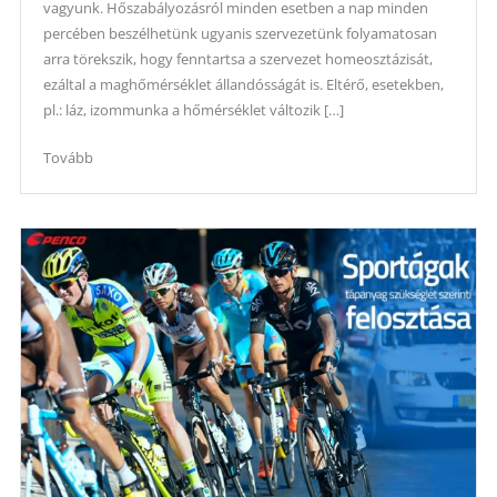
vagyunk. Hőszabályozásról minden esetben a nap minden
percében beszélhetünk ugyanis szervezetünk folyamatosan
arra törekszik, hogy fenntartsa a szervezet homeosztázisát,
ezáltal a maghőmérséklet állandósságát is. Eltérő, esetekben,
pl.: láz, izommunka a hőmérséklet változik […]
Tovább