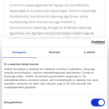
A motoros képességeknek két fajtája van: koordinációs
képességek és kondicionális képességek. Motoros képesség:
Kondicionális, koordinációs képesség együttese, amely
tevékenység lehet szerzett és/vagy öröklött is.
Szenzomotoros képesség: Mozgás és érzékelés képesség
együttese, ami egyfajta neuropszichológiai tulajdonságnak
számít. Sportmotoros képesség: Olyan képesség, amit az
adott sportmozgás során végzünk. A koordinációs képességek
azok a motoros tulajdonságok, amelyek egymással […]
Beleegyezés
Részletek
A sütikről
Tovább
Ez a weboldal sütiket használ
Sütiket használunk a tartalmak és hirdetések személyre szabásához, közösségi
funkciók biztosításához, valamint weboldalforgalmunk elemzéséhez. Ezenkívül
közösségi média-, hirdető- és elemező partnereinkkel megosztjuk az Ön
weboldalhasználatra vonatkozó adatait, akik kombinálhatják az adatokat más olyan
adatokkal, amelyeket Ön adott meg számukra vagy az Ön által használt más
szolgáltatásokból gyűjtöttek.
Hozzájárulás
Elengedhetetlen
kiválasztása