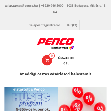
Skip
tallar.tamas@penco.hu | +3620 946 5000 | 1033 Budapest, Miklós u.13.
to
I/4.
content
Belépés/Regisztráció
HUF(Ft)
penco.hu
0
ÖSSZESEN
0 Ft
Az eddigi összes vásárlásod beleszámít