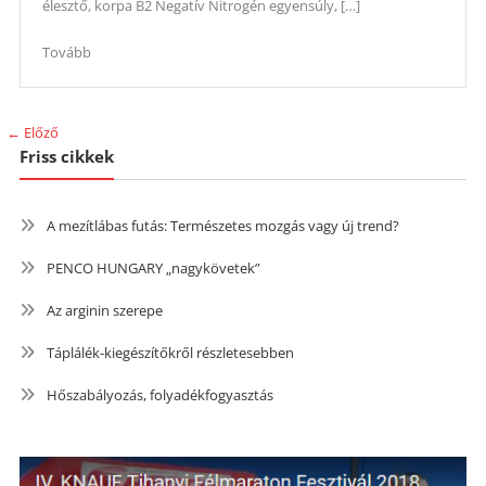
élesztő, korpa B2 Negatív Nitrogén egyensúly, […]
Tovább
← Előző
Friss cikkek
A mezítlábas futás: Természetes mozgás vagy új trend?
PENCO HUNGARY „nagykövetek”
Az arginin szerepe
Táplálék-kiegészítőkről részletesebben
Hőszabályozás, folyadékfogyasztás