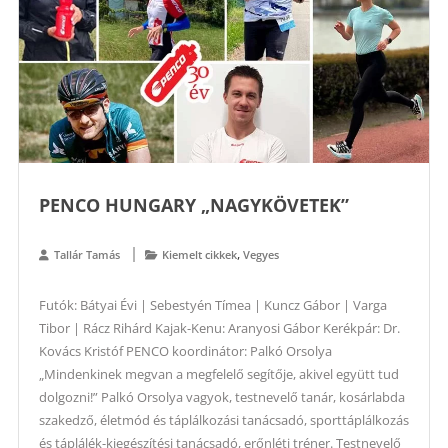
PENCO HUNGARY „NAGYKÖVETEK”
,
Tallár Tamás
Kiemelt cikkek
Vegyes
Futók: Bátyai Évi | Sebestyén Tímea | Kuncz Gábor | Varga
Tibor | Rácz Rihárd Kajak-Kenu: Aranyosi Gábor Kerékpár: Dr.
Kovács Kristóf PENCO koordinátor: Palkó Orsolya
„Mindenkinek megvan a megfelelő segítője, akivel együtt tud
dolgozni!” Palkó Orsolya vagyok, testnevelő tanár, kosárlabda
szakedző, életmód és táplálkozási tanácsadó, sporttáplálkozás
és táplálék-kiegészítési tanácsadó, erőnléti tréner. Testnevelő