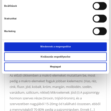
Beállítások
Statisztikai
Marketing
ÁSVÁNYI ANYAGOK SZEREPE A SPORTBAN
Mindennek a megengedése
II.
Kiválasztás engedélyezése
Bánfalvi Ágnes Renáta
Táplálkozási tippek
Megtagad
Az előző cikkemben a makró elemeket mutattam be, most
pedig a makro elemeket fogjuk jobban kielemezni. (Vas, réz,
cink, fluor, jód, kobalt, króm, mangán, molibidén, szelén,
vanádium, szilícium, nikkel) Mikroelemek: Jód (I) A pajzsmirigy
hormon szerves része (tiroxin, trijód-tironin), és a
szervezetben nagyjából 15-20mg ód található összesen, ebből
a mennyiségből 70-80% pedig a pajzsmirigyben. Ennek […]