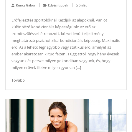
Kuncz Gábor
Edzési tippek
Erőnlét
Erőfejlesztés sportolóknál Kezdjük az alapoknál. Van öt
különböző kondicionális képességünk: Az erő az
izomfeszüléssel létrehozott, közvetlenül teljesítmény
meghatározó pszichofizikai kondicionális képesség. Maximális
erő: Az a lehető legnagyobb vagy statikus erő, amelyet az
ember akaratosan ki tud fejteni. Függ attól, hogy hány évesek
vagyunk és persze milyen gokondiban vagyunk, és, hogy
milyen erővel, illetve milyen gyorsan […]
Tovább