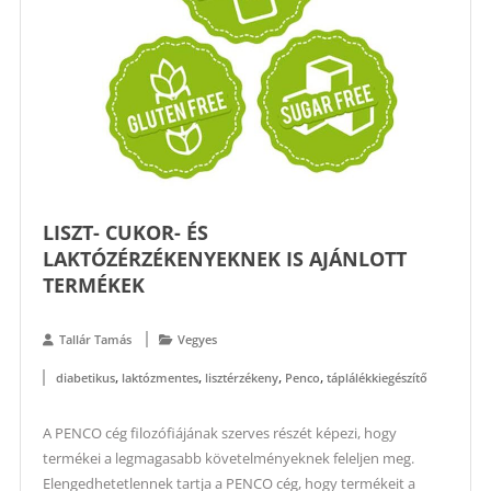
LISZT- CUKOR- ÉS
LAKTÓZÉRZÉKENYEKNEK IS AJÁNLOTT
TERMÉKEK
Tallár Tamás
Vegyes
,
,
,
,
diabetikus
laktózmentes
lisztérzékeny
Penco
táplálékkiegészítő
A PENCO cég filozófiájának szerves részét képezi, hogy
termékei a legmagasabb követelményeknek feleljen meg.
Elengedhetetlennek tartja a PENCO cég, hogy termékeit a