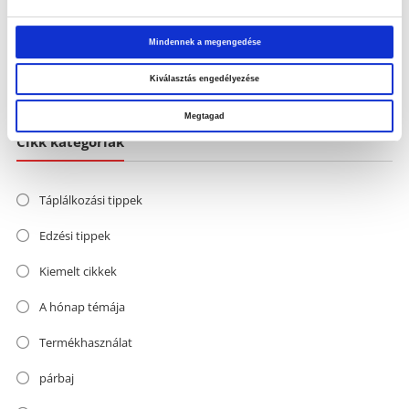
Kérjük, jelentkezz be, hogy lásd a hűségprogram állapotát.
Mindennek a megengedése
Kiválasztás engedélyezése
Megtagad
Cikk kategóriák
Táplálkozási tippek
Edzési tippek
Kiemelt cikkek
A hónap témája
Termékhasználat
párbaj