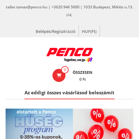
Skip
tallar.tamas@penco.hu | +3620 946 5000 | 1033 Budapest, Miklós u.13.
to
I/4.
content
Belépés/Regisztráció
HUF(Ft)
penco.hu
0
ÖSSZESEN
0 Ft
Az eddigi összes vásárlásod beleszámít