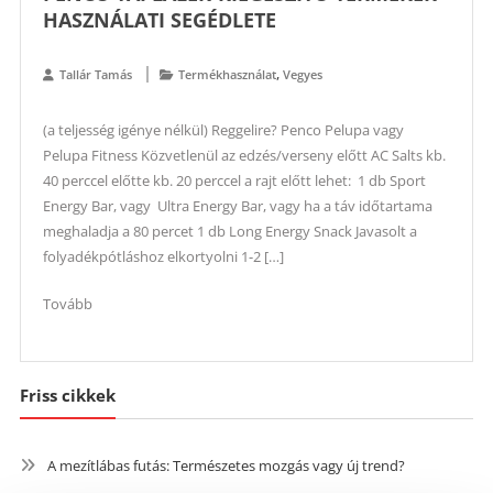
HASZNÁLATI SEGÉDLETE
,
Tallár Tamás
Termékhasználat
Vegyes
(a teljesség igénye nélkül) Reggelire? Penco Pelupa vagy
Pelupa Fitness Közvetlenül az edzés/verseny előtt AC Salts kb.
40 perccel előtte kb. 20 perccel a rajt előtt lehet: 1 db Sport
Energy Bar, vagy Ultra Energy Bar, vagy ha a táv időtartama
meghaladja a 80 percet 1 db Long Energy Snack Javasolt a
folyadékpótláshoz elkortyolni 1-2 […]
Tovább
Friss cikkek
A mezítlábas futás: Természetes mozgás vagy új trend?