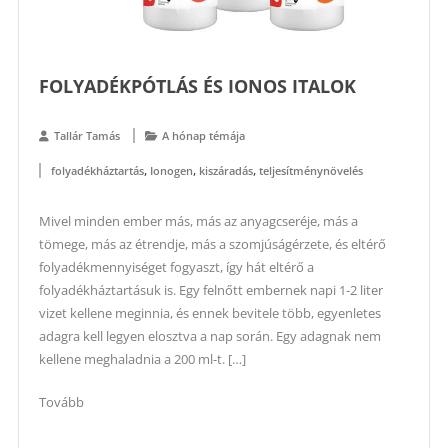
FOLYADÉKPÓTLÁS ÉS IONOS ITALOK
Tallár Tamás
A hónap témája
,
,
,
folyadékháztartás
Ionogen
kiszáradás
teljesítménynövelés
Mivel minden ember más, más az anyagcseréje, más a
tömege, más az étrendje, más a szomjúságérzete, és eltérő
folyadékmennyiséget fogyaszt, így hát eltérő a
folyadékháztartásuk is. Egy felnőtt embernek napi 1-2 liter
vizet kellene meginnia, és ennek bevitele több, egyenletes
adagra kell legyen elosztva a nap során. Egy adagnak nem
kellene meghaladnia a 200 ml-t. […]
Tovább