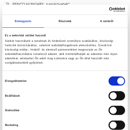
PENCO HUNGARY „nagykövetek”
Az arginin szerepe
Beleegyezés
Részletek
A sütikről
Táplálék-kiegészítőkről részletesebben
Ez a weboldal sütiket használ
Hőszabályozás, folyadékfogyasztás
Sütiket használunk a tartalmak és hirdetések személyre szabásához, közösségi
funkciók biztosításához, valamint weboldalforgalmunk elemzéséhez. Ezenkívül
közösségi média-, hirdető- és elemező partnereinkkel megosztjuk az Ön
weboldalhasználatra vonatkozó adatait, akik kombinálhatják az adatokat más olyan
adatokkal, amelyeket Ön adott meg számukra vagy az Ön által használt más
szolgáltatásokból gyűjtöttek.
Hozzájárulás
Elengedhetetlen
kiválasztása
Beállítások
Statisztikai
Nézd meg a Youtube csatornánkat is!
Marketing