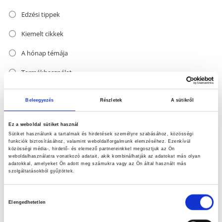
Edzési tippek
Kiemelt cikkek
A hónap témája
Termékhasználat
párbaj
Beleegyezés
Részletek
A sütikről
Vegyes
Ez a weboldal sütiket használ
Sütiket használunk a tartalmak és hirdetések személyre szabásához, közösségi
funkciók biztosításához, valamint weboldalforgalmunk elemzéséhez. Ezenkívül
közösségi média-, hirdető- és elemező partnereinkkel megosztjuk az Ön
weboldalhasználatra vonatkozó adatait, akik kombinálhatják az adatokat más olyan
adatokkal, amelyeket Ön adott meg számukra vagy az Ön által használt más
szolgáltatásokból gyűjtöttek.
Hozzájárulás
Elengedhetetlen
kiválasztása