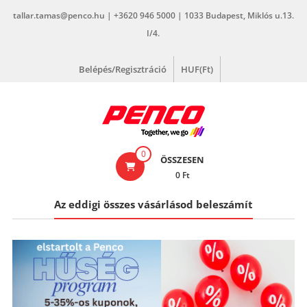
Skip
tallar.tamas@penco.hu | +3620 946 5000 | 1033 Budapest, Miklós u.13.
to
I/4.
content
Belépés/Regisztráció
HUF(Ft)
penco.hu
0
ÖSSZESEN
0 Ft
Az eddigi összes vásárlásod beleszámít