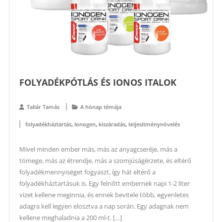
FOLYADÉKPÓTLÁS ÉS IONOS ITALOK
Tallár Tamás
A hónap témája
,
,
,
folyadékháztartás
Ionogen
kiszáradás
teljesítménynövelés
Mivel minden ember más, más az anyagcseréje, más a
tömege, más az étrendje, más a szomjúságérzete, és eltérő
folyadékmennyiséget fogyaszt, így hát eltérő a
folyadékháztartásuk is. Egy felnőtt embernek napi 1-2 liter
vizet kellene meginnia, és ennek bevitele több, egyenletes
adagra kell legyen elosztva a nap során. Egy adagnak nem
kellene meghaladnia a 200 ml-t. […]