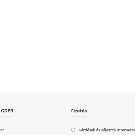
| GDPR
Fizetés
lat
Kérdések és válaszok internete