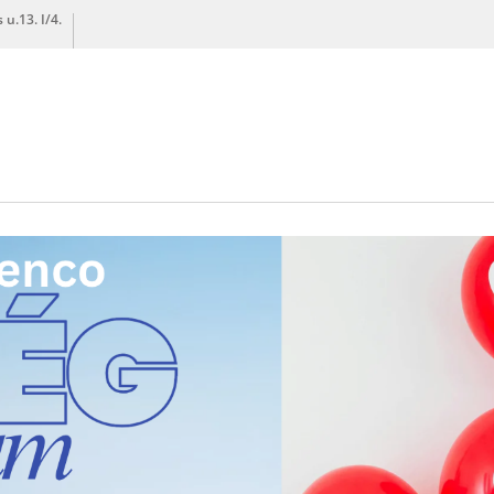
u.13. I/4.