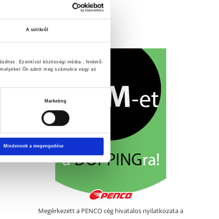
párbaj
Vegyes
A sütikről
éséhez. Ezenkívül közösségi média-, hirdető-
, amelyeket Ön adott meg számukra vagy az
Marketing
Mindennek a megengedése
Megérkezett a PENCO cég hivatalos nyilatkozata a