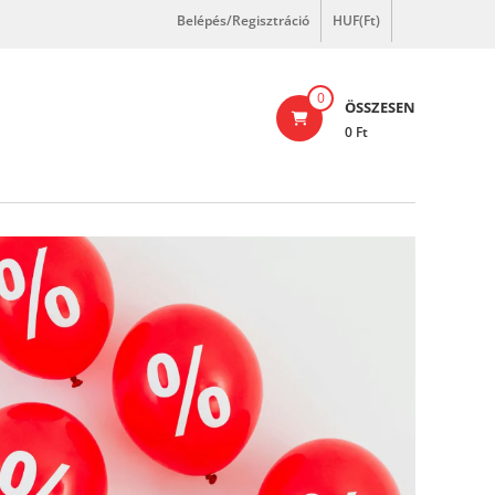
Belépés/Regisztráció
HUF(Ft)
0
ÖSSZESEN
0 Ft