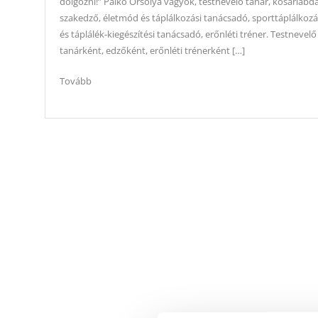
dolgozni!” Palkó Orsolya vagyok, testnevelő tanár, kosárlabd
szakedző, életmód és táplálkozási tanácsadó, sporttáplálkozá
és táplálék-kiegészítési tanácsadó, erőnléti tréner. Testnevelő
tanárként, edzőként, erőnléti trénerként […]
Tovább