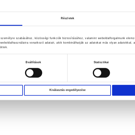
Részletek
k személyre szabásához, közösségi funkciók biztosításához, valamint weboldalforgalmunk elemz
weboldalhasználatra vonatkozó adatait, akik kombinálhatják az adatokat más olyan adatokkal
öttek.
Beállítások
Statisztikai
Kiválasztás engedélyezése