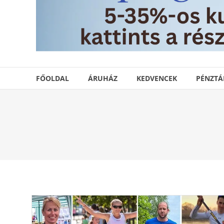
FŐOLDAL
ÁRUHÁZ
KEDVENCEK
PÉNZTÁ