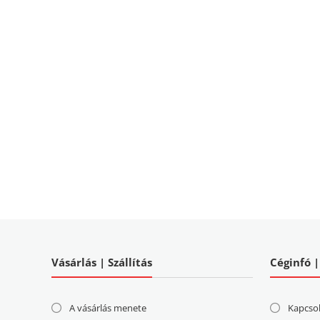
Vásárlás | Szállítás
Céginfó 
A vásárlás menete
Kapcso