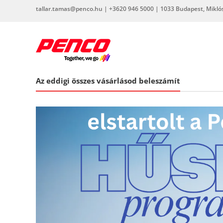
Skip
tallar.tamas@penco.hu | +3620 946 5000 | 1033 Budapest, Miklós 
to
content
penco.hu
Az eddigi összes vásárlásod beleszámít