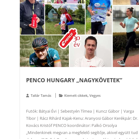
PENCO HUNGARY „NAGYKÖVETEK”
,
Tallár Tamás
Kiemelt cikkek
Vegyes
Futók: Bátyai Évi | Sebestyén Tímea | Kuncz Gábor | Varga
Tibor | Rácz Rihárd Kajak-Kenu: Aranyosi Gábor Kerékpár: Dr.
Kovács Kristóf PENCO koordinátor: Palkó Orsolya
„Mindenkinek megvan a megfelelő segítője, akivel együtt tud