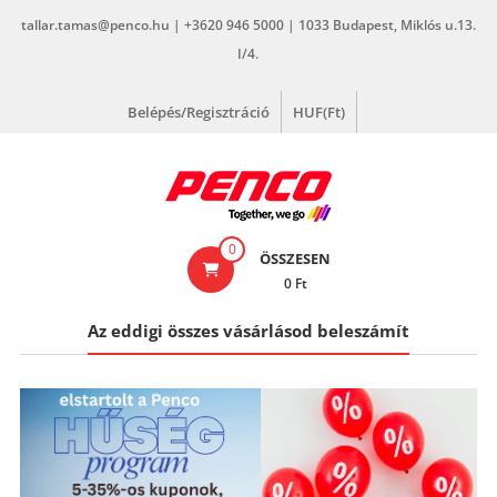
Skip
tallar.tamas@penco.hu | +3620 946 5000 | 1033 Budapest, Miklós u.13.
to
I/4.
content
Belépés/Regisztráció
HUF(Ft)
penco.hu
0
ÖSSZESEN
0 Ft
Az eddigi összes vásárlásod beleszámít