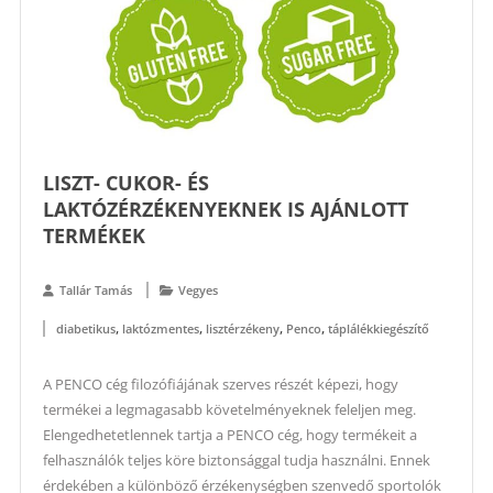
LISZT- CUKOR- ÉS
LAKTÓZÉRZÉKENYEKNEK IS AJÁNLOTT
TERMÉKEK
Tallár Tamás
Vegyes
,
,
,
,
diabetikus
laktózmentes
lisztérzékeny
Penco
táplálékkiegészítő
A PENCO cég filozófiájának szerves részét képezi, hogy
termékei a legmagasabb követelményeknek feleljen meg.
Elengedhetetlennek tartja a PENCO cég, hogy termékeit a
felhasználók teljes köre biztonsággal tudja használni. Ennek
érdekében a különböző érzékenységben szenvedő sportolók