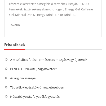
részére elkészítette a megfelelő termékek listáját. PENCO
termékek lisztérzékenyeknek: Ionogen, Energy Gel, Caffeine
Gel, Mineral Drink, Energy Drink, Junior Drink, […]
Tovább
Friss cikkek
A mezítlábas futás: Természetes mozgás vagy új trend?
PENCO HUNGARY „nagykövetek”
Az arginin szerepe
Táplálék-kiegészítőkről részletesebben
Hőszabályozás, folyadékfogyasztás