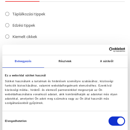
Táplálkozási tippek
Edzési tippek
Kiemelt cikkek
A hónap témája
Termékhasználat
Beleegyezés
Részletek
A sütikről
párbaj
Ez a weboldal sütiket használ
Vegyes
Sütiket használunk a tartalmak és hirdetések személyre szabásához, közösségi
funkciók biztosításához, valamint weboldalforgalmunk elemzéséhez. Ezenkívül
közösségi média-, hirdető- és elemező partnereinkkel megosztjuk az Ön
weboldalhasználatra vonatkozó adatait, akik kombinálhatják az adatokat más olyan
adatokkal, amelyeket Ön adott meg számukra vagy az Ön által használt más
szolgáltatásokból gyűjtöttek.
Hozzájárulás
Elengedhetetlen
kiválasztása