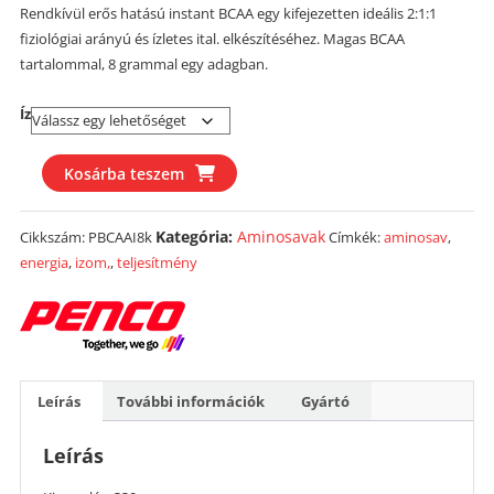
Rendkívül erős hatású instant BCAA egy kifejezetten ideális 2:1:1
fiziológiai arányú és ízletes ital. elkészítéséhez. Magas BCAA
tartalommal, 8 grammal egy adagban.
Íz
PENCO
Kosárba teszem
BCAA
Instant
Kategória:
Aminosavak
Cikkszám:
PBCAAI8k
Címkék:
aminosav
,
8000
energia
,
izom,
,
teljesítmény
mennyiség
Leírás
További információk
Gyártó
Leírás