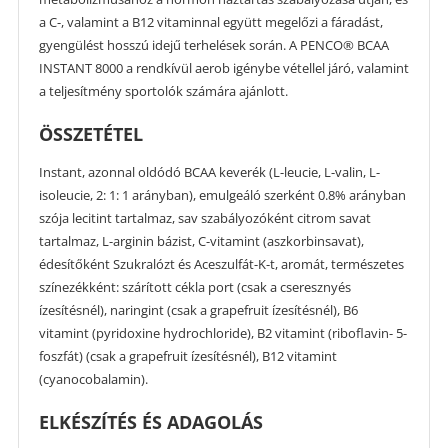
a C-, valamint a B12 vitaminnal együtt megelőzi a fáradást,
gyengülést hosszú idejű terhelések során. A PENCO® BCAA
INSTANT 8000 a rendkívül aerob igénybe vétellel járó, valamint
a teljesítmény sportolók számára ajánlott.
ÖSSZETÉTEL
Instant, azonnal oldódó BCAA keverék (L-leucie, L-valin, L-
isoleucie, 2: 1: 1 arányban), emulgeáló szerként 0.8% arányban
szója lecitint tartalmaz, sav szabályozóként citrom savat
tartalmaz, L-arginin bázist, C-vitamint (aszkorbinsavat),
édesítőként Szukralózt és Aceszulfát-K-t, aromát, természetes
színezékként: szárított cékla port (csak a cseresznyés
ízesítésnél), naringint (csak a grapefruit ízesítésnél), B6
vitamint (pyridoxine hydrochloride), B2 vitamint (riboflavin- 5-
foszfát) (csak a grapefruit ízesítésnél), B12 vitamint
(cyanocobalamin).
ELKÉSZÍTÉS ÉS ADAGOLÁS