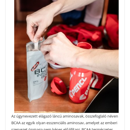
Az úgynevezett elágazó láncú aminosavak, összefoglaló néven
BCAA az egyik olyan esszenciális aminosav, amelyet az emberi
szervezet önmaga nem képes előállítani. BCAA természetes