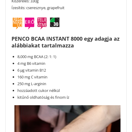
Kiszerelés: 330g
Ízesítés: cseresznye, grapefruit
PENCO BCAA INSTANT 8000 egy adagja az
alábbiakat tartalmazza
8,000 mg BCAA (2: 1: 1)
4 mg B6 vitamin
6 μg vitamin B12
160 mg C vitamin
250 mg L-arginin
hozzáadott cukor nélkül
kitűnő oldhatóság és finom íz