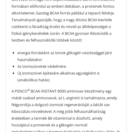
formában előfordul az emberi diétában, a proteinek fontos
alkotóelemei. Gazdag BCAA forrás például a tejsavó fehérje.
Tanulmányok igazolják, hogy a nagy dózisú BCAA bevitele
csökkenti a fáradtság érzést és növeli az állóképességet a
fizikai igénybevételek során. A BCAA gyorsan felszívódik a
testben és felhasználódik többek között:
energia forrásként az izmok glikogén veszteséggel járó
használatakor
Az izomszövetek védelmére
Új izomszövet építésére alkalmas egységként is
(anabolikus hatás)
®
A PENCO
BCAA INSTANT 8000 aminosav készítmény egy
másik szabad aminosavat, az L-arginint is tartalmazza, amely
felgyorsítja a dolgozó izomzat regenerációját a laktát sav
kibocsátás növelésével. A még jobb felhasználhatóság
érdekében a termék B6 vitaminnal is dúsított, amely
hozzájárul a proteinek és a glikogén normál
metabolizmusához a hormon háztartás szabályozása útján, és