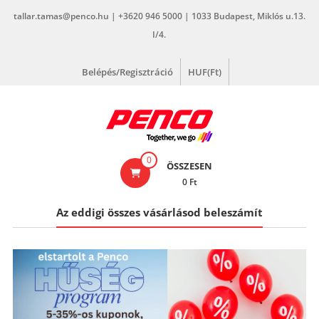
Skip
tallar.tamas@penco.hu | +3620 946 5000 | 1033 Budapest, Miklós u.13.
to
I/4.
content
Belépés/Regisztráció
HUF(Ft)
penco.hu
0
ÖSSZESEN
0 Ft
Az eddigi összes vásárlásod beleszámít