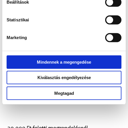
Beállítások
Ár:
450
Ft
Statisztikai
Marketing
Mindennek a megengedése
Kiválasztás engedélyezése
Penco Energy Gel Long
BCAA Liquid 1 liter
Trail
Ár:
10.710
Ft
Megtagad
Ártartomány:
Ár:
800
Ft
–
1.140
Ft
800 Ft
-
1.140 Ft