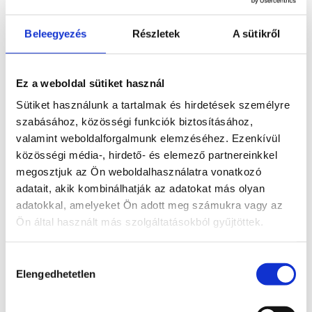
Beleegyezés
Részletek
A sütikről
* Átlagos felnőtt napi beviteli adagja (8400kJ/ 2000kcal)
Ez a weboldal sütiket használ
Hasonló termékek
Sütiket használunk a tartalmak és hirdetések személyre
szabásához, közösségi funkciók biztosításához,
valamint weboldalforgalmunk elemzéséhez. Ezenkívül
közösségi média-, hirdető- és elemező partnereinkkel
megosztjuk az Ön weboldalhasználatra vonatkozó
adatait, akik kombinálhatják az adatokat más olyan
adatokkal, amelyeket Ön adott meg számukra vagy az
Ön által használt más szolgáltatásokból gyűjtöttek.
Hozzájárulás
Elengedhetetlen
kiválasztása
Penco JellyBar 30g alma
L-Arginin 200g, powder
ízű – lejárat:2026-06-19
Ár:
26.230
Ft