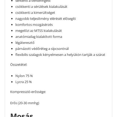
serkenti a vérkeringést
csökkenti a sérülések kialakulását
csökkenti a kimerültséget
nagyobb teljesítmény elérését elősegíti
komfortos mozgásérzés
megelőzi az MTSS kialakulását
anatómiailag kialakított forma
légáteresztő
párnázott védőréteg a sípcsontnál
flexibilis szalagok kényelmesen a helyükön tartják a szárat
Összetétel:
Nylon 75 %
Lycra 25 %
Kompresszió-erőssége:
Erős (20-30 mmhg)
Mosás