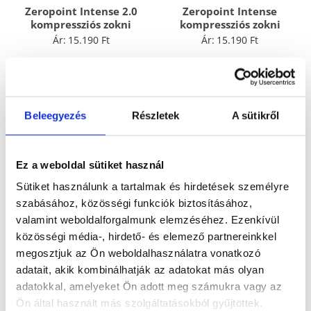
Zeropoint Intense 2.0
Zeropoint Intense
kompressziós zokni
kompressziós zokni
Ár:
15.190
Ft
Ár:
15.190
Ft
Beleegyezés
Részletek
A sütikről
Ez a weboldal sütiket használ
Sütiket használunk a tartalmak és hirdetések személyre
szabásához, közösségi funkciók biztosításához,
valamint weboldalforgalmunk elemzéséhez. Ezenkívül
közösségi média-, hirdető- és elemező partnereinkkel
Zeropoint TEAM
Zeropoint kompressziós
kompressziós zokni
bokazokni
megosztjuk az Ön weboldalhasználatra vonatkozó
Ár:
15.190
Ft
Ár:
6.390
Ft
adatait, akik kombinálhatják az adatokat más olyan
adatokkal, amelyeket Ön adott meg számukra vagy az
Ön által használt más szolgáltatásokból gyűjtöttek.