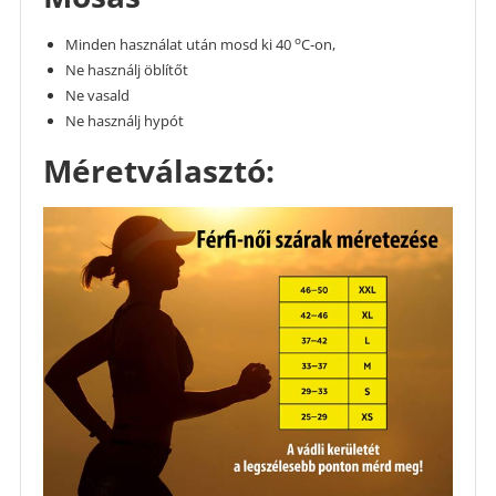
o
Minden használat után mosd ki 40
C-on,
Ne használj öblítőt
Ne vasald
Ne használj hypót
Méretválasztó: