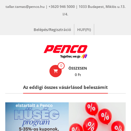
Skip
tallar.tamas@penco.hu | +3620 946 5000 | 1033 Budapest, Miklós u.13.
to
I/4.
content
Belépés/Regisztráció
HUF(Ft)
penco.hu
0
ÖSSZESEN
0 Ft
Az eddigi összes vásárlásod beleszámít