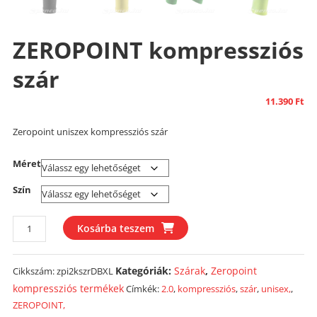
ZEROPOINT kompressziós
szár
11.390
Ft
Zeropoint uniszex kompressziós szár
Méret
Szín
ZEROPOINT
Kosárba teszem
kompressziós
szár
Kategóriák:
Szárak
,
Zeropoint
Cikkszám:
zpi2kszrDBXL
mennyiség
kompressziós termékek
Címkék:
2.0
,
kompressziós
,
szár
,
unisex,
,
ZEROPOINT,