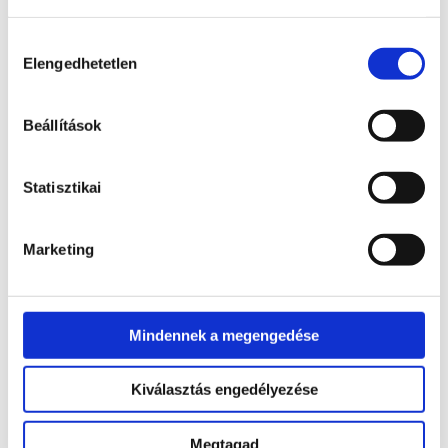
Hozzájárulás
Elengedhetetlen
kiválasztása
Beállítások
Statisztikai
Marketing
Kérjük, jelentkezz be, hogy lásd a hűségprogram állapotát.
Mindennek a megengedése
Kiválasztás engedélyezése
Megtagad