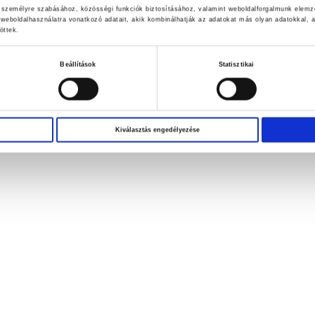
k személyre szabásához, közösségi funkciók biztosításához, valamint weboldalforgalmunk elemz
weboldalhasználatra vonatkozó adatait, akik kombinálhatják az adatokat más olyan adatokkal
öttek.
Beállítások
Statisztikai
Kiválasztás engedélyezése