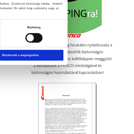
éséhez. Ezenkívül közösségi média-, hirdető-
, amelyeket Ön adott meg számukra vagy az
Marketing
Megérkezett a PENCO cég hivatalos nyilatkozata a
PENCO táplálék-kiegészítők biztonságos
Mindennek a megengedése
használatáról. Remélem ez kellőképpen meggyőzi
a kétkedőket a PENCO minőségével és
biztonságos használatával kapcsolatban!