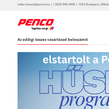
Skip
tallar.tamas@penco.hu | +3620 946 5000 | 1033 Budapest, Miklós 
to
content
penco.hu
Az eddigi összes vásárlásod beleszámít