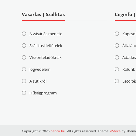
Vásárlás | Szállítás
Céginfó 
A vásárlás menete
Kapcso
Szállítási feltételek
Általán
Viszonteladóknak
Adatke
Jogvédelem
Rólunk
A sütikről
Letölté
Hűségprogram
Copyright © 2026
penco.hu
. All rights reserved. Theme:
eStore
by Theme