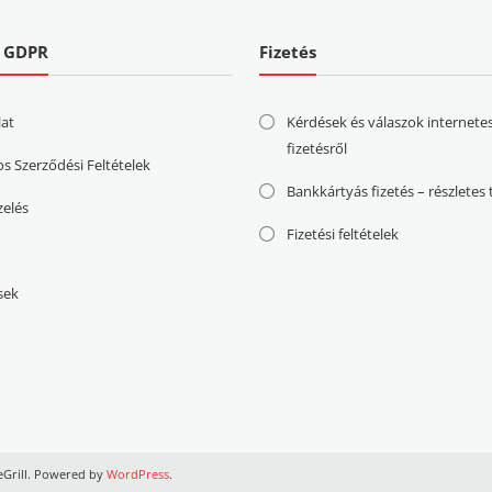
| GDPR
Fizetés
lat
Kérdések és válaszok internete
fizetésről
os Szerződési Feltételek
Bankkártyás fizetés – részletes
zelés
Fizetési feltételek
sek
Grill. Powered by
WordPress
.