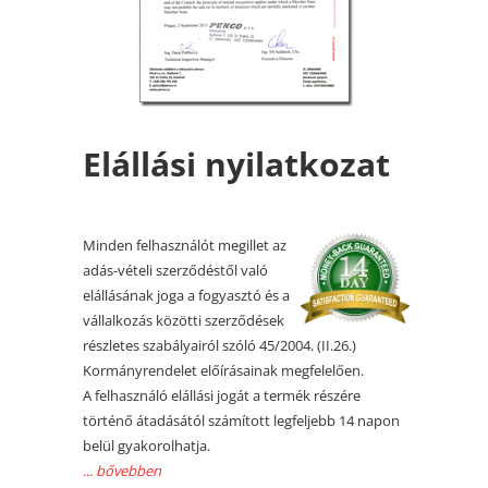
Elállási nyilatkozat
Minden felhasználót megillet az
adás-vételi szerződéstől való
elállásának joga a fogyasztó és a
vállalkozás közötti szerződések
részletes szabályairól szóló 45/2004. (II.26.)
Kormányrendelet előírásainak megfelelően.
A felhasználó elállási jogát a termék részére
történő átadásától számított legfeljebb 14 napon
belül gyakorolhatja.
... bővebben