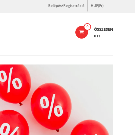
Belépés/Regisztráció
HUF(Ft)
0
ÖSSZESEN
0 Ft