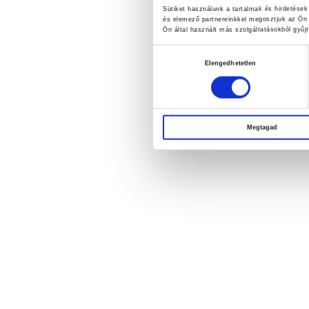
Sütiket használunk a tartalmak és hirdetése
és elemező partnereinkkel megosztjuk az Ön 
Ön által használt más szolgáltatásokból gyűjt
Hozzájárulás
Elengedhetetlen
kiválasztása
Megtagad