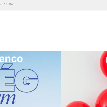
u.13. I/4.