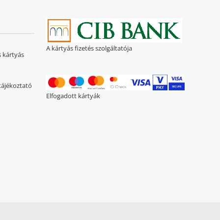
A kártyás fizetés szolgáltatója
s kártyás
 tájékoztató
Elfogadott kártyák