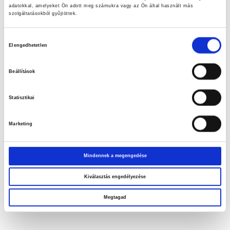
meggyőzi a kétkedőket a PENCO minőségével és biztonságos
adatokkal, amelyeket Ön adott meg számukra vagy az Ön által használt más
szolgáltatásokból gyűjtöttek.
használatával kapcsolatban!
Hozzájárulás
Elengedhetetlen
kiválasztása
Beállítások
Statisztikai
Marketing
Mindennek a megengedése
Kiválasztás engedélyezése
Elállási nyilatkozat
Megtagad