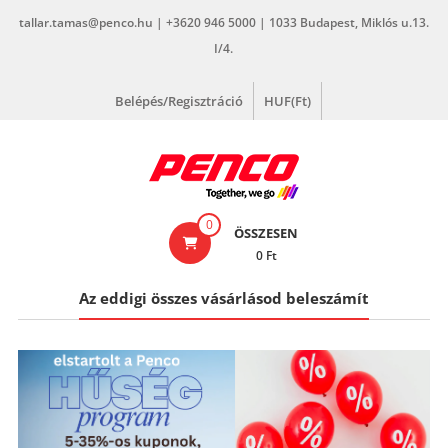
Skip
tallar.tamas@penco.hu | +3620 946 5000 | 1033 Budapest, Miklós u.13.
to
I/4.
content
Belépés/Regisztráció
HUF(Ft)
penco.hu
0
ÖSSZESEN
0 Ft
Az eddigi összes vásárlásod beleszámít