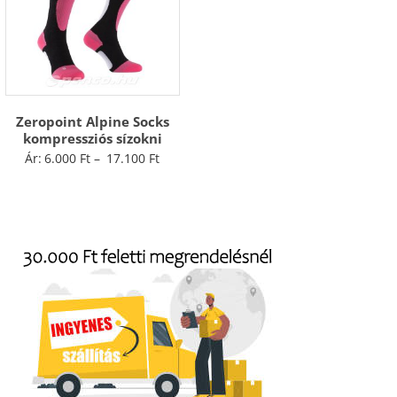
Zeropoint Alpine Socks
kompressziós sízokni
Ártartomány:
Ár:
6.000
Ft
–
17.100
Ft
6.000 Ft
-
17.100 Ft