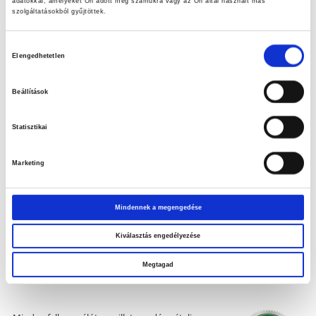
adatokkal, amelyeket Ön adott meg számukra vagy az Ön által használt más
használatával kapcsolatban!
szolgáltatásokból gyűjtöttek.
Hozzájárulás
Elengedhetetlen
kiválasztása
Beállítások
Statisztikai
Marketing
Mindennek a megengedése
Kiválasztás engedélyezése
Elállási nyilatkozat
Megtagad