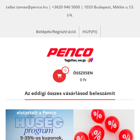
Skip
tallar.tamas@penco.hu | +3620 946 5000 | 1033 Budapest, Miklós u.13.
to
I/4.
content
Belépés/Regisztráció
HUF(Ft)
penco.hu
0
ÖSSZESEN
0 Ft
Az eddigi összes vásárlásod beleszámít