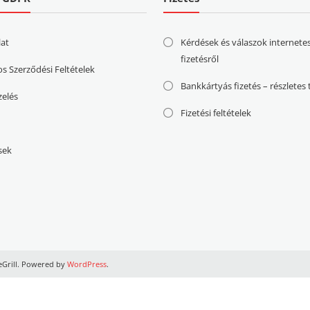
lat
Kérdések és válaszok internete
fizetésről
os Szerződési Feltételek
Bankkártyás fizetés – részletes
zelés
Fizetési feltételek
sek
Grill. Powered by
WordPress
.