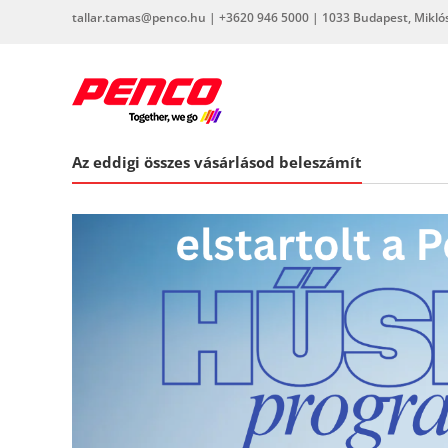
Skip
tallar.tamas@penco.hu | +3620 946 5000 | 1033 Budapest, Miklós 
to
content
penco.hu
Az eddigi összes vásárlásod beleszámít