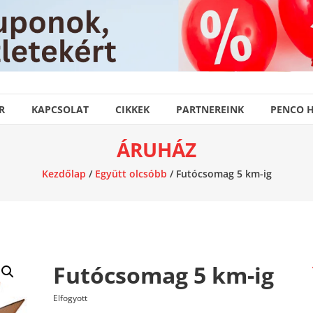
R
KAPCSOLAT
CIKKEK
PARTNEREINK
PENCO 
ÁRUHÁZ
Kezdőlap
/
Együtt olcsóbb
/ Futócsomag 5 km-ig
Futócsomag 5 km-ig
Elfogyott