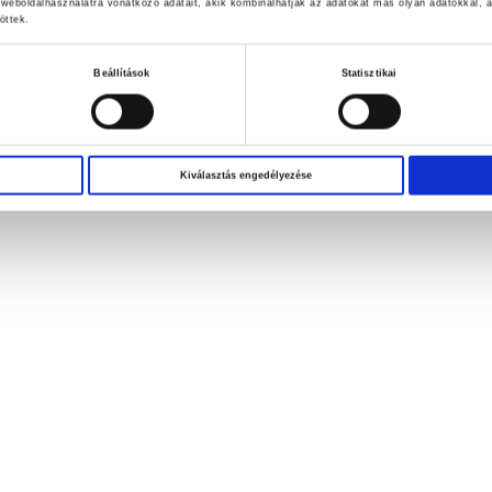
weboldalhasználatra vonatkozó adatait, akik kombinálhatják az adatokat más olyan adatokkal
öttek.
Beállítások
Statisztikai
Kiválasztás engedélyezése