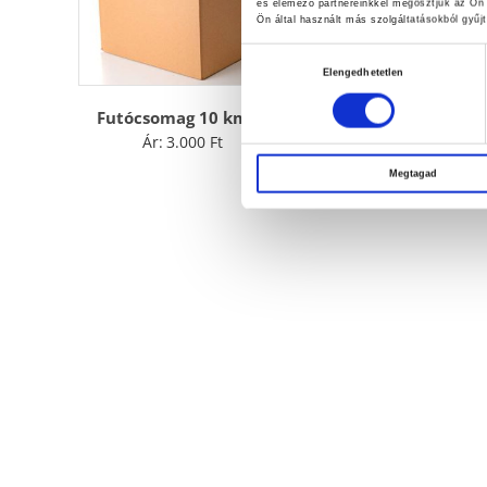
és elemező partnereinkkel megosztjuk az Ön 
Ön által használt más szolgáltatásokból gyűjt
Hozzájárulás
Elengedhetetlen
kiválasztása
Futócsomag 10 km-ig
Ár:
3.000
Ft
Megtagad