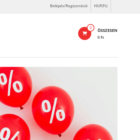
Belépés/Regisztráció
HUF(Ft)
0
ÖSSZESEN
0 Ft