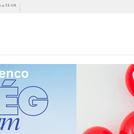
u.13. I/4.