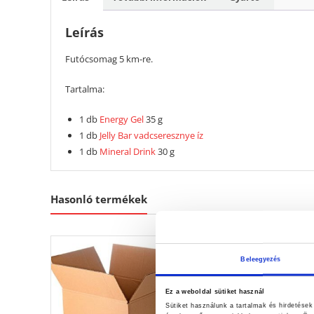
Leírás
Futócsomag 5 km-re.
Tartalma:
1 db
Energy Gel
35 g
1 db
Jelly Bar vadcseresznye íz
1 db
Mineral Drink
30 g
Hasonló termékek
Beleegyezés
Ez a weboldal sütiket használ
Sütiket használunk a tartalmak és hirdetése