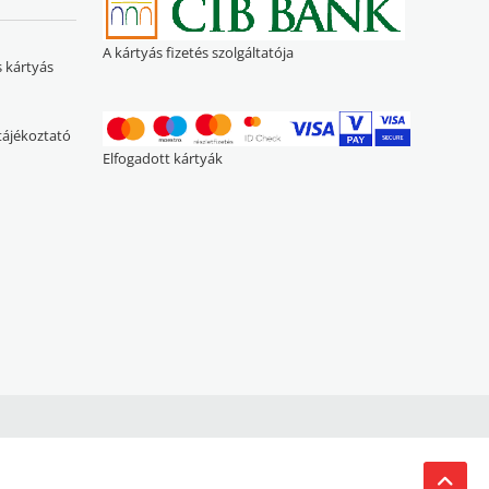
A kártyás fizetés szolgáltatója
s kártyás
 tájékoztató
Elfogadott kártyák