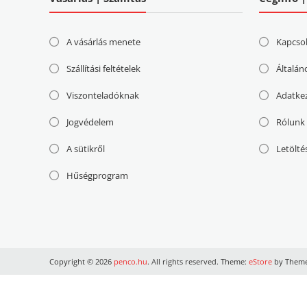
A vásárlás menete
Kapcso
Szállítási feltételek
Általán
Viszonteladóknak
Adatke
Jogvédelem
Rólunk
A sütikről
Letölté
Hűségprogram
Copyright © 2026
penco.hu
. All rights reserved. Theme:
eStore
by Theme