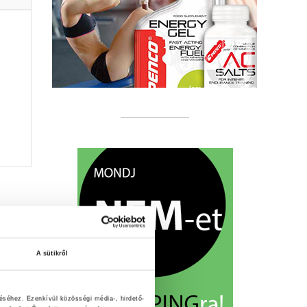
A sütikről
éséhez. Ezenkívül közösségi média-, hirdető-