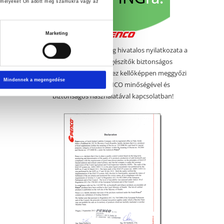
, amelyeket Ön adott meg számukra vagy az
Marketing
Megérkezett a PENCO cég hivatalos nyilatkozata a
PENCO táplálék-kiegészítők biztonságos
használatáról. Remélem ez kellőképpen meggyőzi
Mindennek a megengedése
a kétkedőket a PENCO minőségével és
biztonságos használatával kapcsolatban!