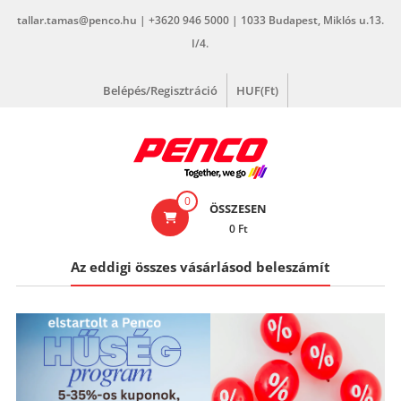
Skip
tallar.tamas@penco.hu | +3620 946 5000 | 1033 Budapest, Miklós u.13.
to
I/4.
content
Belépés/Regisztráció
HUF(Ft)
penco.hu
0
ÖSSZESEN
0 Ft
Az eddigi összes vásárlásod beleszámít