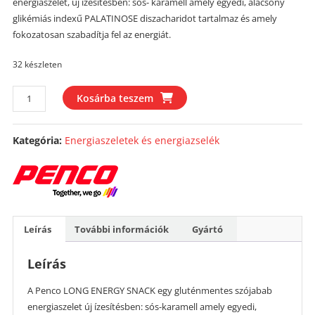
energiaszelet, új ízesítésben: sós- karamell amely egyedi, alacsony
glikémiás indexű PALATINOSE diszacharidot tartalmaz és amely
fokozatosan szabadítja fel az energiát.
32 készleten
Penco
Kosárba teszem
Long
Energy
Kategória:
Energiaszeletek és energiazselék
Snack
50
g
–
Sós
karamell
Leírás
További információk
Gyártó
ízű
mennyiség
Leírás
A Penco LONG ENERGY SNACK egy gluténmentes szójabab
energiaszelet új ízesítésben: sós-karamell amely egyedi,