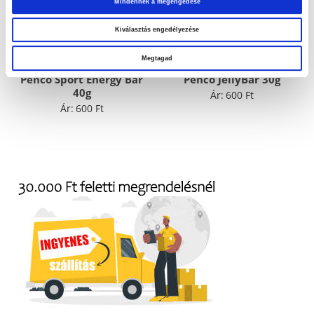
Mindennek a megengedése
Kiválasztás engedélyezése
Megtagad
Penco Sport Energy Bar
Penco JellyBar 30g
40g
Ár:
600
Ft
Ár:
600
Ft