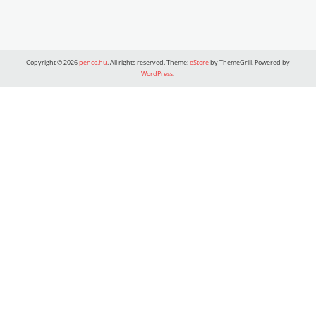
Copyright © 2026
penco.hu
. All rights reserved. Theme:
eStore
by ThemeGrill. Powered by
WordPress
.