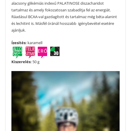
alacsony glikémiás indexű PALATINOSE diszacharidot
tartalmaz és amely fokozatosan szabadítja fel az energiát.
Ráadásul BCAA-val gazdagított és tartalmaz még béta-alanint
és lechitint is. Másfél óránál hosszabb igénybevétel esetére
ajánljuk.
Ízesítés:
karamell
Kiszerelés:
50 g