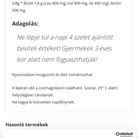
0,8g * BCAA 1,6 g (Leu 800 mg, Val 400 mg, Ile 400 mg), lecitin
500 mg
Adagolás:
Ne lépje túl a napi 4 szelet ajánlott
beviteli értéket! Gyermekek 3 éves
kor alatt nem fogyaszthatják!
Nyomokban mogyorót és diót tartalmazhat.
A lejárati idő a csomagoláson található. Száraz, 25° C alatti
helyiségben tárolandó.
Ne tegye ki közvetlen napfénynek.
Hasonló termékek