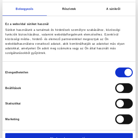
Beleegyezés
Részletek
A sütikről
Ez a weboldal sütiket használ
Sütiket használunk a tartalmak és hirdetések személyre szabásához, közösségi
funkciók biztosításához, valamint weboldalforgalmunk elemzéséhez. Ezenkívül
közösségi média-, hirdető- és elemező partnereinkkel megosztjuk az Ön
weboldalhasználatra vonatkozó adatait, akik kombinálhatják az adatokat más olyan
adatokkal, amelyeket Ön adott meg számukra vagy az Ön által használt más
szolgáltatásokból gyűjtöttek.
Hozzájárulás
Caffeine Gel Long Trail
Penco Energy Gel Long
Elengedhetetlen
kiválasztása
35g
Trail
Ártarto
Ár:
800
Ft
Ár:
800
Ft
–
1.140
Ft
Beállítások
800 Ft
-
Statisztikai
1.140 F
Marketing