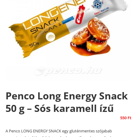
Penco Long Energy Snack
50 g – Sós karamell ízű
550
Ft
A Penco LONG ENERGY SNACK egy gluténmentes szójabab