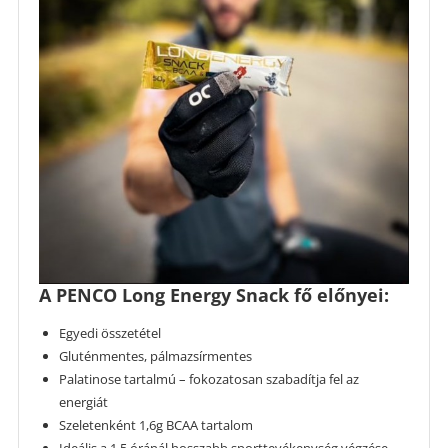
A PENCO Long Energy Snack fő előnyei:
Egyedi összetétel
Gluténmentes, pálmazsírmentes
Palatinose tartalmú – fokozatosan szabadítja fel az
energiát
Szeletenként 1,6g BCAA tartalom
Ideális a 1.5 óránál hosszabb sporttevékenység végzése