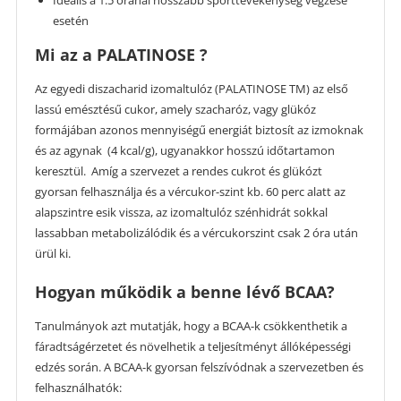
esetén
Mi az a PALATINOSE ?
Az egyedi diszacharid izomaltulóz (PALATINOSE TM) az első
lassú emésztésű cukor, amely szacharóz, vagy glükóz
formájában azonos mennyiségű energiát biztosít az izmoknak
és az agynak (4 kcal/g), ugyanakkor hosszú időtartamon
keresztül. Amíg a szervezet a rendes cukrot és glükózt
gyorsan felhasználja és a vércukor-szint kb. 60 perc alatt az
alapszintre esik vissza, az izomaltulóz szénhidrát sokkal
lassabban metabolizálódik és a vércukorszint csak 2 óra után
ürül ki.
Hogyan működik a benne lévő BCAA?
Tanulmányok azt mutatják, hogy a BCAA-k csökkenthetik a
fáradtságérzetet és növelhetik a teljesítményt állóképességi
edzés során. A BCAA-k gyorsan felszívódnak a szervezetben és
felhasználhatók: