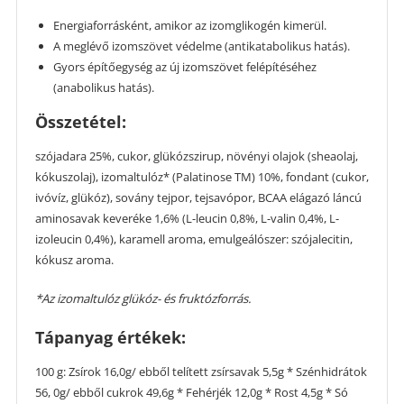
Energiaforrásként, amikor az izomglikogén kimerül.
A meglévő izomszövet védelme (antikatabolikus hatás).
Gyors építőegység az új izomszövet felépítéséhez
(anabolikus hatás).
Összetétel:
szójadara 25%, cukor, glükózszirup, növényi olajok (sheaolaj,
kókuszolaj), izomaltulóz* (Palatinose TM) 10%, fondant (cukor,
ivóvíz, glükóz), sovány tejpor, tejsavópor, BCAA elágazó láncú
aminosavak keveréke 1,6% (L-leucin 0,8%, L-valin 0,4%, L-
izoleucin 0,4%), karamell aroma, emulgeálószer: szójalecitin,
kókusz aroma.
*Az izomaltulóz glükóz- és fruktózforrás.
Tápanyag értékek:
100 g: Zsírok 16,0g/ ebből telített zsírsavak 5,5g * Szénhidrátok
56, 0g/ ebből cukrok 49,6g * Fehérjék 12,0g * Rost 4,5g * Só