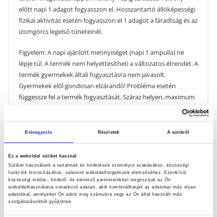
előtt napi 1 adagot fogyasszon el. Hosszantartó állóképességi
fizikai aktivitás esetén fogyasszon el 1 adagot a fáradtság és az
izomgörcs legelső tüneteinél.
Figyelem: A napi ajánlott mennyiséget (napi 1 ampulla) ne
lépje túl. A termék nem helyettesítheti a változatos étrendet. A
termék gyermekek általi fogyasztásra nem javasolt.
Gyermekek elől gondosan elzárandó! Probléma esetén
függessze fel a termék fogyasztását. Száraz helyen, maximum
25 °C-on tárolandó. Közvetlen napfénytől és fagytól távol
tartandó. A gyártó nem vállal felelősséget a nem
rendeltetésszerű használatból eredő károkért.
Beleegyezés
Részletek
A sütikről
Tápérték adatok
Ez a weboldal sütiket használ
Sütiket használunk a tartalmak és hirdetések személyre szabásához, közösségi
funkciók biztosításához, valamint weboldalforgalmunk elemzéséhez. Ezenkívül
Aktív összetevők 1 napi adagban (25 ml): magnézium 250 mg
közösségi média-, hirdető- és elemező partnereinkkel megosztjuk az Ön
(67% NRV *), B6-vitamin 1.4mg (100% NRV *), * Beviteli
weboldalhasználatra vonatkozó adatait, akik kombinálhatják az adatokat más olyan
adatokkal, amelyeket Ön adott meg számukra vagy az Ön által használt más
referencia érték.
szolgáltatásokból gyűjtöttek.