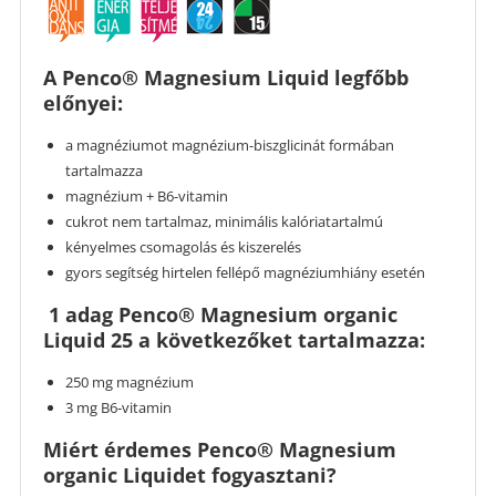
A Penco® Magnesium Liquid legfőbb
előnyei:
a magnéziumot magnézium-biszglicinát formában
tartalmazza
magnézium + B6-vitamin
cukrot nem tartalmaz, minimális kalóriatartalmú
kényelmes csomagolás és kiszerelés
gyors segítség hirtelen fellépő magnéziumhiány esetén
1 adag Penco® Magnesium organic
Liquid 25 a következőket tartalmazza:
250 mg magnézium
3 mg B6-vitamin
Miért érdemes Penco® Magnesium
organic Liquidet fogyasztani?