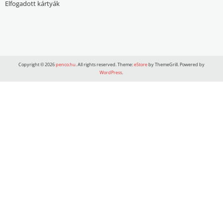
Elfogadott kártyák
Copyright © 2026
penco.hu
. All rights reserved. Theme:
eStore
by ThemeGrill. Powered by
WordPress
.