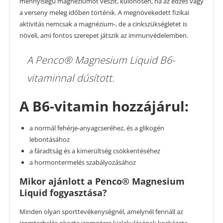
mennyiségű magnéziumot veszít, különösen, ha az edzés vagy
a verseny meleg időben történik. A megnövekedett fizikai
aktivitás nemcsak a magnézium-, de a cinkszükségletet is
növeli, ami fontos szerepet játszik az immunvédelemben.
A Penco® Magnesium Liquid B6-
vitaminnal dúsított.
A B6-vitamin hozzájárul:
a normál fehérje-anyagcseréhez, és a glikogén
lebontásához
a fáradtság és a kimerültség csökkentéséhez
a hormontermelés szabályozásához
Mikor ajánlott a Penco® Magnesium
Liquid fogyasztása?
Minden olyan sporttevékenységnél, amelynél fennáll az