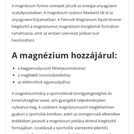
A magnézium fontos szerepet játszik az energia-anyagcsere
szabályozásában. A magnézium számos feladatot lát el az
anyagcsere-folyamatban. A Penco® Magnesium liquid étrend-
kiegészítő a magnéziumot magnézium-biszglicinát formában
tartalmazza, amit az emberi szervezet jobban tud
hasznosítani.
A magnézium hozzájárul:
a kiegyensúlyozott fehérjeszintézishez
a megfelelő izomműködéshez
az elektrolitok egyensúlyához
A magnéziumhiány a sportolóknál izomgyengeséghez és
kimerültséghez vezet, ami gyengébb teljesítményben
nyilvánul meg. A csökkent magnéziumszint meglehetősen
gyakori a sportolók körében, ezért az izomgörcsök elkerülése
érdekében javasolt a magnézium pótlása étrend-kiegészítő
formájában. Izzadással a sportolók szervezete jelentős