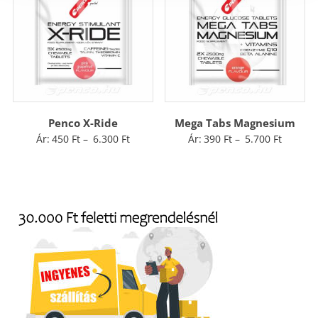
Penco X-Ride
Mega Tabs Magnesium
Ártartomány:
Ártarto
Ár:
450
Ft
–
6.300
Ft
Ár:
390
Ft
–
5.700
Ft
450 Ft
390 Ft
-
-
6.300 Ft
5.700 F