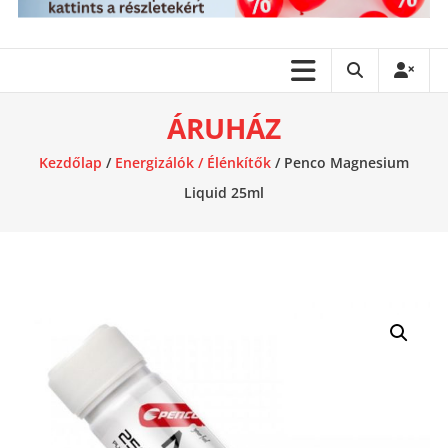
ÁRUHÁZ
Kezdőlap
/
Energizálók / Élénkítők
/ Penco Magnesium
Liquid 25ml