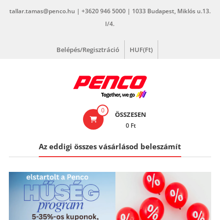
Skip
tallar.tamas@penco.hu | +3620 946 5000 | 1033 Budapest, Miklós u.13.
to
I/4.
content
Belépés/Regisztráció
HUF(Ft)
penco.hu
0
ÖSSZESEN
0 Ft
Az eddigi összes vásárlásod beleszámít