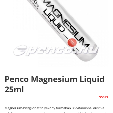
Penco Magnesium Liquid
25ml
550
Ft
Magnézium-biszglicinát folyékony formában B6-vitaminnal dúsítva.