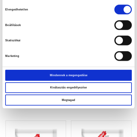
Hozzájárulás
Hasonló termékek
Elengedhetetlen
kiválasztása
Beállítások
Statisztikai
Marketing
Mindennek a megengedése
Kiválasztás engedélyezése
X-Ride Shot 25 ml
MCT OIL
Megtagad
Ár:
600
Ft
Ár:
13.230
Ft