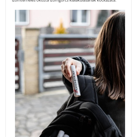
izomterhelés okozta izomgörcs kialakulásának kockázata.