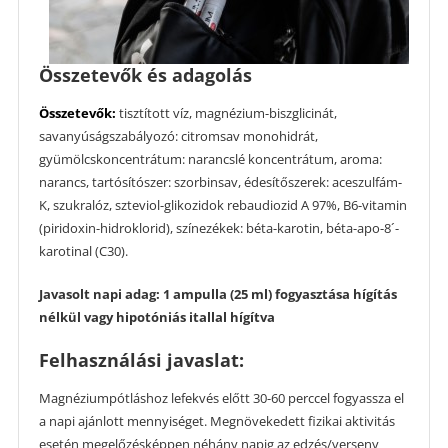
Összetevők és adagolás
Összetevők:
tisztított víz, magnézium-biszglicinát,
savanyúságszabályozó: citromsav monohidrát,
gyümölcskoncentrátum: narancslé koncentrátum, aroma:
narancs, tartósítószer: szorbinsav, édesítőszerek: aceszulfám-
K, szukralóz, szteviol-glikozidok rebaudiozid A 97%, B6-vitamin
(piridoxin-hidroklorid), színezékek: béta-karotin, béta-apo-8´-
karotinal (C30).
Javasolt napi adag: 1 ampulla (25 ml) fogyasztása hígítás
nélkül vagy hipotóniás itallal hígítva
Felhasználási javaslat:
Magnéziumpótláshoz lefekvés előtt 30-60 perccel fogyassza el
a napi ajánlott mennyiséget. Megnövekedett fizikai aktivitás
esetén megelőzésképpen néhány napig az edzés/verseny