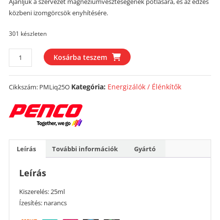
Ajánljuk a szervezet magnéziumveszteségének pótlására, és az edzés
közbeni izomgörcsök enyhítésére.
301 készleten
Penco
Kosárba teszem
Magnesium
Liquid
Kategória:
Energizálók / Élénkítők
Cikkszám:
PMLiq25O
25ml
mennyiség
Leírás
További információk
Gyártó
Leírás
Kiszerelés: 25ml
Ízesítés: narancs