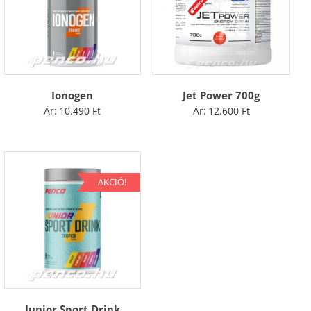
Ionogen
Jet Power 700g
Ár:
10.490
Ft
Ár:
12.600
Ft
AKCIÓ!
Junior Sport Drink