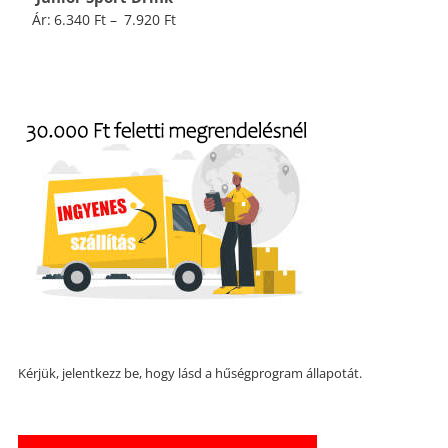
Ártartomány:
Ár:
6.340
Ft
–
7.920
Ft
6.340 Ft
-
7.920 Ft
Kérjük, jelentkezz be, hogy lásd a hűségprogram állapotát.