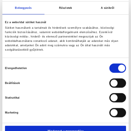
Beleegyezés
Részletek
A sütikről
Ez a weboldal sütiket használ
Sütiket használunk a tartalmak és hirdetések személyre szabásához, közösségi
funkciók biztosításához, valamint weboldalforgalmunk elemzéséhez. Ezenkívül
közösségi média-, hirdető- és elemező partnereinkkel megosztjuk az Ön
weboldalhasználatra vonatkozó adatait, akik kombinálhatják az adatokat más olyan
adatokkal, amelyeket Ön adott meg számukra vagy az Ön által használt más
szolgáltatásokból gyűjtöttek.
Hozzájárulás
Elengedhetetlen
kiválasztása
Megérkezett a PENCO cég hivatalos nyilatkozata a PENCO táplálék-
kiegészítők biztonságos használatáról. Remélem ez kellőképpen
Beállítások
meggyőzi a kétkedőket a PENCO minőségével és biztonságos
használatával kapcsolatban!
Statisztikai
Marketing
Mindennek a megengedése