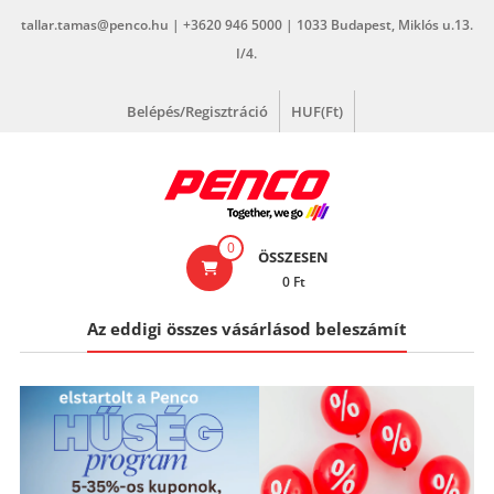
Skip
tallar.tamas@penco.hu | +3620 946 5000 | 1033 Budapest, Miklós u.13.
to
I/4.
content
Belépés/Regisztráció
HUF(Ft)
penco.hu
0
ÖSSZESEN
0 Ft
Az eddigi összes vásárlásod beleszámít