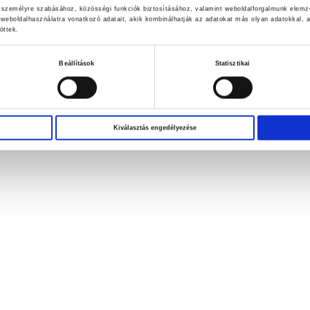
k személyre szabásához, közösségi funkciók biztosításához, valamint weboldalforgalmunk elemz
weboldalhasználatra vonatkozó adatait, akik kombinálhatják az adatokat más olyan adatokkal
öttek.
Beállítások
Statisztikai
Kiválasztás engedélyezése