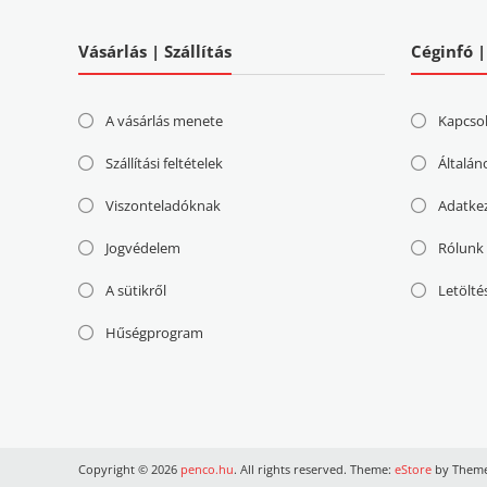
Vásárlás | Szállítás
Céginfó 
A vásárlás menete
Kapcso
Szállítási feltételek
Általán
Viszonteladóknak
Adatke
Jogvédelem
Rólunk
A sütikről
Letölté
Hűségprogram
Copyright © 2026
penco.hu
. All rights reserved. Theme:
eStore
by Theme