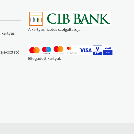
A kártyás fizetés szolgáltatója
s kártyás
 tájékoztató
Elfogadott kártyák