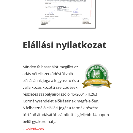
Elállási nyilatkozat
Minden felhasználót megillet az
adás-vételi szerződéstől való
elállásának joga a fogyasztó és a
vállalkozás közötti szerződések
részletes szabályairól szóló 45/2004. (II.26.)
Kormányrendelet előírásainak megfelelően.
A felhasználó elállási jogát a termék részére
történő átadásától számított legfeljebb 14 napon
belül gyakorolhatja.
... bővebben