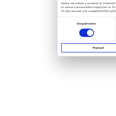
Sütiket használunk a tartalmak és hirdetése
és elemező partnereinkkel megosztjuk az Ön 
Ön által használt más szolgáltatásokból gyűjt
Hozzájárulás
Elengedhetetlen
kiválasztása
Megtagad