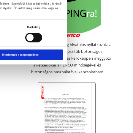
éséhez. Ezenkívül közösségi média-, hirdető-
, amelyeket Ön adott meg számukra vagy az
Marketing
Megérkezett a PENCO cég hivatalos nyilatkozata a
PENCO táplálék-kiegészítők biztonságos
Mindennek a megengedése
használatáról. Remélem ez kellőképpen meggyőzi
a kétkedőket a PENCO minőségével és
biztonságos használatával kapcsolatban!