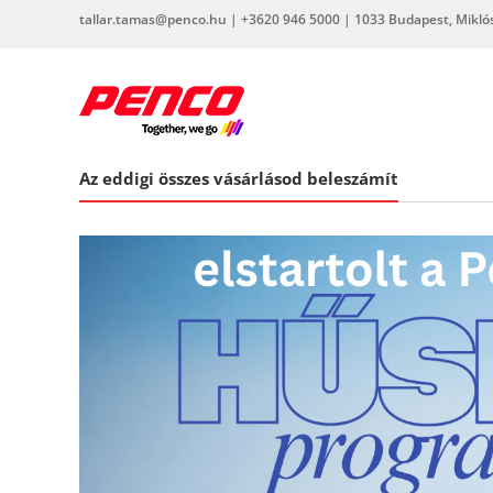
Skip
tallar.tamas@penco.hu | +3620 946 5000 | 1033 Budapest, Miklós 
to
content
penco.hu
Az eddigi összes vásárlásod beleszámít