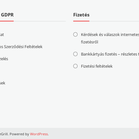
| GDPR
Fizetés
lat
Kérdések és válaszok internete
fizetésről
os Szerződési Feltételek
Bankkártyás fizetés – részletes
zelés
Fizetési feltételek
sek
Grill. Powered by
WordPress
.