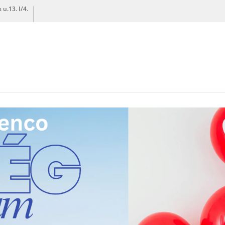
u.13. I/4.