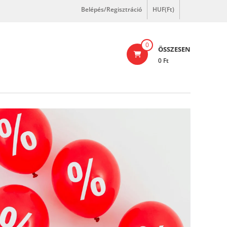
Belépés/Regisztráció
HUF(Ft)
0
ÖSSZESEN
0 Ft