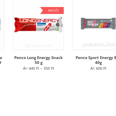
AKCIÓ!
a
Penco Long Energy Snack
Penco Sport Energy 
9
50 g
40g
Ártartomány:
Ár:
440
Ft
–
550
Ft
Ár:
600
Ft
440 Ft
-
550 Ft