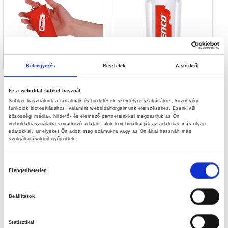
Beleegyezés
Részletek
A sütikről
Penco Repohár 2dl
PENCO Shaker 0,7 l
Ez a weboldal sütiket használ
Ár:
2.640
Ft
Ár:
4.270
Ft
Sütiket használunk a tartalmak és hirdetések személyre szabásához, közösségi
funkciók biztosításához, valamint weboldalforgalmunk elemzéséhez. Ezenkívül
közösségi média-, hirdető- és elemező partnereinkkel megosztjuk az Ön
weboldalhasználatra vonatkozó adatait, akik kombinálhatják az adatokat más olyan
adatokkal, amelyeket Ön adott meg számukra vagy az Ön által használt más
←
1
2
3
4
→
szolgáltatásokból gyűjtöttek.
Hozzájárulás
Elengedhetetlen
kiválasztása
Beállítások
Statisztikai