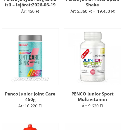
ízű – lejárat:2026-06-19
Shake
Ártarto
Ár:
450
Ft
Ár:
5.360
Ft
–
19.450
Ft
5.360 Ft
-
19.450 F
Penco Junior Joint Care
PENCO Junior Sport
450g
Multivitamin
Ár:
16.220
Ft
Ár:
9.620
Ft