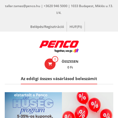
Skip
tallar.tamas@penco.hu | +3620 946 5000 | 1033 Budapest, Miklós u.13.
to
I/4.
content
Belépés/Regisztráció
HUF(Ft)
penco.hu
0
ÖSSZESEN
0 Ft
Az eddigi összes vásárlásod beleszámít