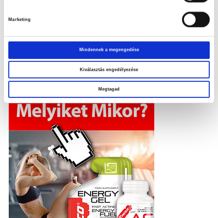
Marketing
Mindennek a megengedése
Kérjük, jelentkezz be, hogy lásd a hűségprogram állapotát.
Kiválasztás engedélyezése
Megtagad