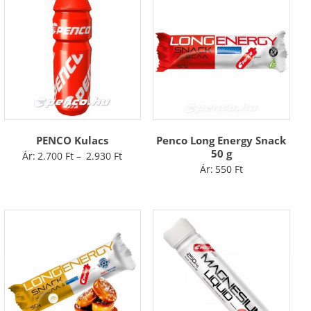
PENCO Kulacs
Penco Long Energy Snack
50 g
Ártartomány:
Ár:
2.700
Ft
–
2.930
Ft
Ár:
550
Ft
2.700 Ft
-
2.930 Ft