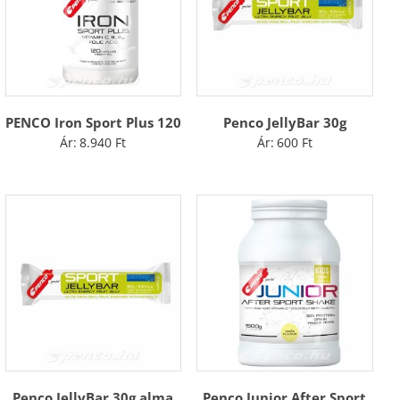
PENCO Iron Sport Plus 120
Penco JellyBar 30g
Ár:
8.940
Ft
Ár:
600
Ft
Penco JellyBar 30g alma
Penco Junior After Sport