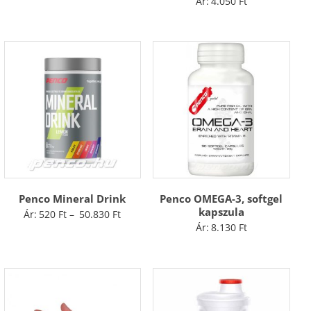
Ár:
4.050
Ft
Penco Mineral Drink
Penco OMEGA-3, softgel
kapszula
Ártartomány:
Ár:
520
Ft
–
50.830
Ft
Ár:
8.130
Ft
520 Ft
-
50.830 Ft