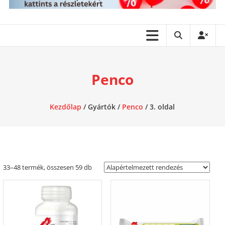
Penco
Kezdőlap
/ Gyártók /
Penco
/ 3. oldal
33–48 termék, összesen 59 db