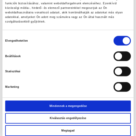
funkciók biztosításához, valamint weboldalforgalmunk elemzéséhez. Ezenkívül
közösségi média-, hirdető- és elemező partnereinkkel megosztjuk az Ön
weboldalhasználatra vonatkozó adatait, akik kombinálhatják az adatokat más olyan
adatokkal, amelyeket Ön adott meg számukra vagy az Ön által használt más
Megérkezett a PENCO cég hivatalos nyilatkozata a PENCO táplálék-
szolgáltatásokból gyűjtöttek.
kiegészítők biztonságos használatáról. Remélem ez kellőképpen
meggyőzi a kétkedőket a PENCO minőségével és biztonságos
Hozzájárulás
használatával kapcsolatban!
Elengedhetetlen
kiválasztása
Beállítások
Statisztikai
Marketing
Mindennek a megengedése
Kiválasztás engedélyezése
Megtagad