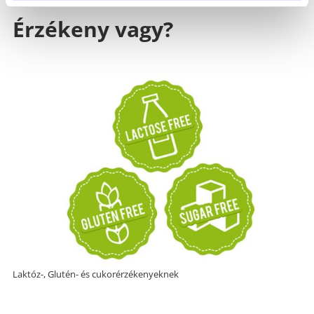
Érzékeny vagy?
Laktóz-, Glutén- és cukorérzékenyeknek