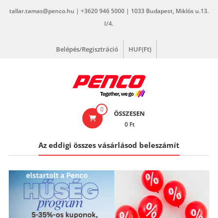
Skip
tallar.tamas@penco.hu | +3620 946 5000 | 1033 Budapest, Miklós u.13.
to
I/4.
content
Belépés/Regisztráció
HUF(Ft)
penco.hu
0
ÖSSZESEN
0 Ft
Az eddigi összes vásárlásod beleszámít